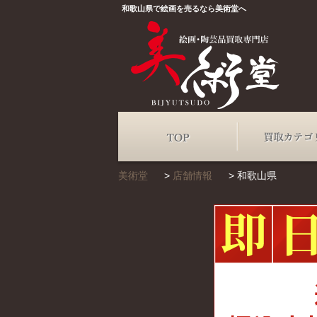
和歌山県で絵画を売るなら美術堂へ
TOP
美術堂
>
店舗情報
>
和歌山県