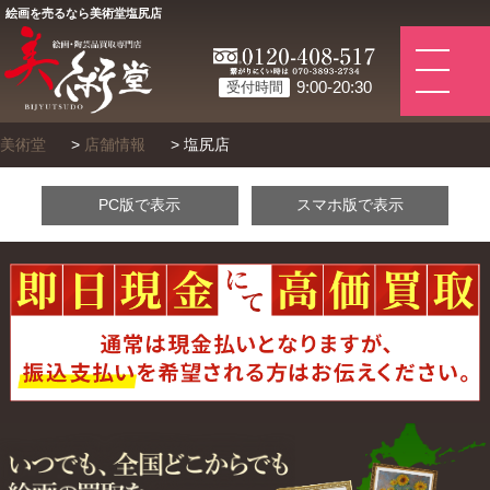
絵画を売るなら美術堂塩尻店
9:00-20:30
受付時間
美術堂
>
店舗情報
>
塩尻店
PC版で表示
スマホ版で表示