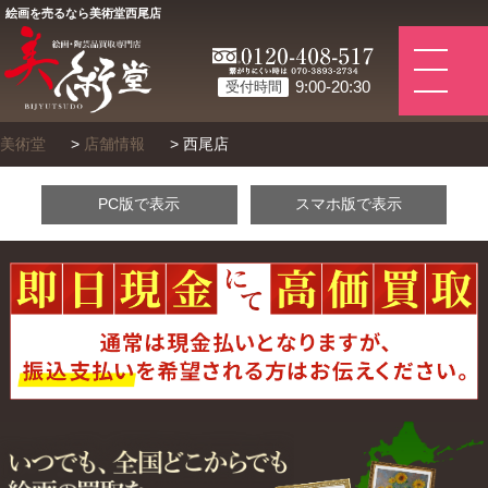
絵画を売るなら美術堂西尾店
9:00-20:30
受付時間
美術堂
>
店舗情報
>
西尾店
PC版で表示
スマホ版で表示